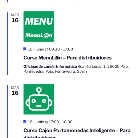
MAR
16
Destacado
16 - junio @ 09:30
-
17:00
Curso MenuL@n – Para distribuidores
Oficinas de Landín Informática
Rúa Río Lérez, 1, 36005 Poio,
Pontevedra, Poio, Pontevedra, Spain
MAR
16
Destacado
16 - junio @ 17:00
-
18:00
Curso Cajón Portamonedas Inteligente – Para
distribuidores