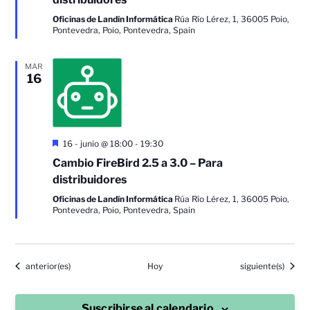
Oficinas de Landín Informática
Rúa Río Lérez, 1, 36005 Poio,
Pontevedra, Poio, Pontevedra, Spain
MAR
16
Destacado
16 - junio @ 18:00
-
19:30
Cambio FireBird 2.5 a 3.0 – Para
distribuidores
Oficinas de Landín Informática
Rúa Río Lérez, 1, 36005 Poio,
Pontevedra, Poio, Pontevedra, Spain
Eventos
Eventos
anterior(es)
Hoy
siguiente(s)
Suscribirse al calendario