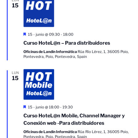
15
Destacado
15 - junio @ 09:30
-
18:00
Curso HoteL@n – Para distribuidores
Oficinas de Landín Informática
Rúa Río Lérez, 1, 36005 Poio,
Pontevedra, Poio, Pontevedra, Spain
LUN
15
Destacado
15 - junio @ 18:00
-
19:30
Curso HoteL@n Mobile, Channel Manager y
Conexión web -Para distribuidores
Oficinas de Landín Informática
Rúa Río Lérez, 1, 36005 Poio,
Pontevedra, Poio, Pontevedra, Spain