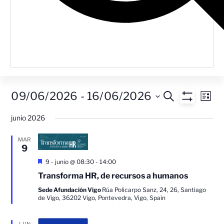
Navegac
Na
09/06/2026
 - 
16/06/2026
Buscar
Lista
Mostrar Filt
Seleccionar
de
de
fecha.
junio 2026
vis
búsque
MAR
de
9
y
Ev
Destacado
9 - junio @ 08:30
-
14:00
vistas
Transforma HR, de recursos a humanos
de
Sede Afundación Vigo
Rúa Policarpo Sanz, 24, 26, Santiago
de Vigo, 36202 Vigo, Pontevedra, Vigo, Spain
Eventos
LUN