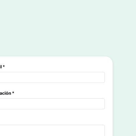
l *
ación *