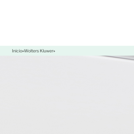
Inicio
»
Wolters Kluwer
»