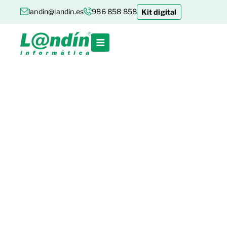
landin@landin.es
986 858 858
Kit digital