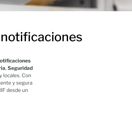
 notificaciones
otificaciones
ria
,
Seguridad
y locales. Con
iente y segura
 NIF desde un