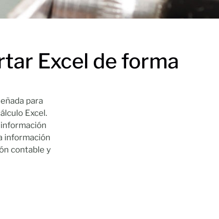
tar Excel de forma
señada para
álculo Excel.
 información
la información
ión contable y