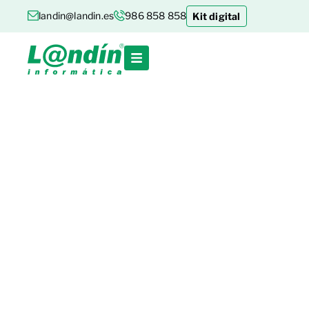
landin@landin.es
986 858 858
Kit digital