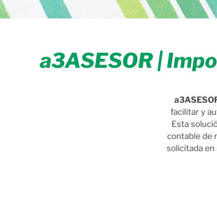
a3ASESOR | Impor
a3ASESOR 
facilitar y 
Esta soluci
contable de m
solicitada en