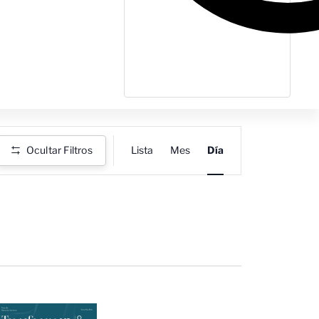
Navegación
Ocultar Filtros
Lista
Mes
Día
de
vistas
de
Evento