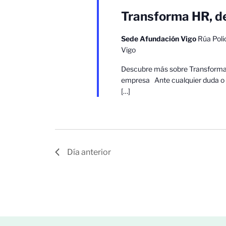
que
Transforma HR, d
la
lista
Sede Afundación Vigo
Rúa Poli
de
Vigo
eventos
se
Descubre más sobre Transforma H
empresa Ante cualquier duda o 
actualice
[…]
con
los
resultados
filtrados.
Día anterior