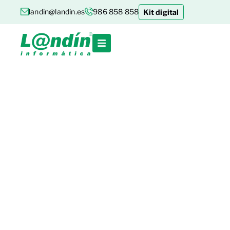
landin@landin.es
986 858 858
Kit digital