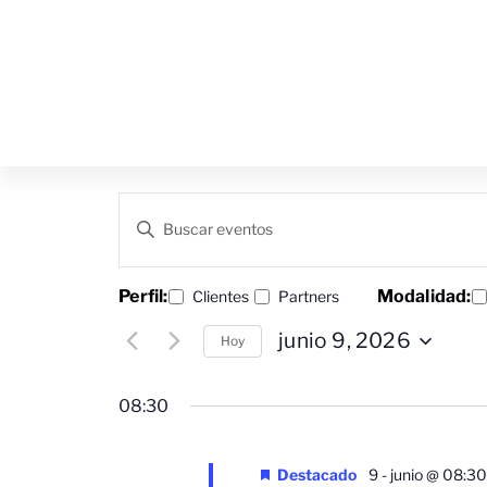
Navegación
Introduce
la
de
palabra
clave.
búsqueda
Busca
Cambiando
Perfil:
Modalidad:
Filtros
Clientes
Partners
Eventos
para
cualquiera
y
junio 9, 2026
la
Hoy
de
palabra
Seleccionar
vistas
clave.
las
fecha.
entradas
08:30
de
del
Eventos
formulario
Destacado
9 - junio @ 08:30
hará