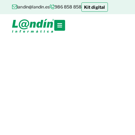
landin@landin.es
986 858 858
Kit digital