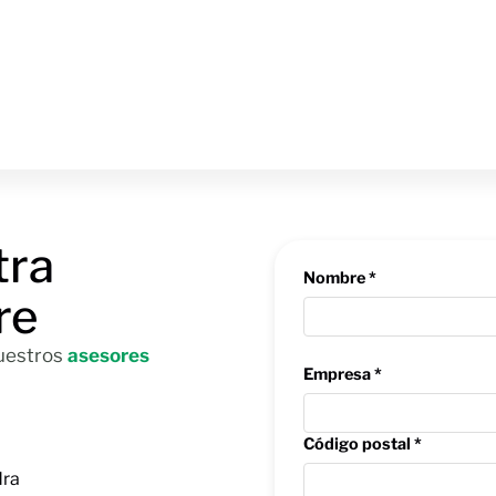
tra
Nombre *
re
nuestros
asesores
Empresa *
Código postal *
dra