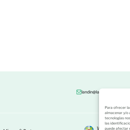
landin@landin.es
986 8
Para ofrecer la
almacenar y/o a
tecnologías no
las identificac
puede afectar 