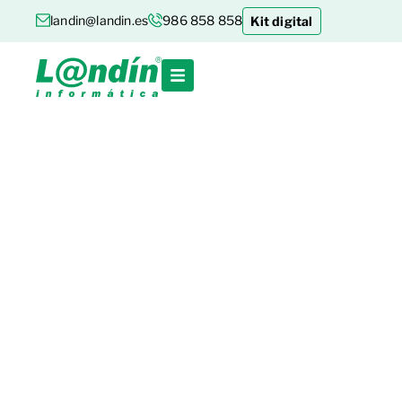
landin@landin.es
986 858 858
Kit digital