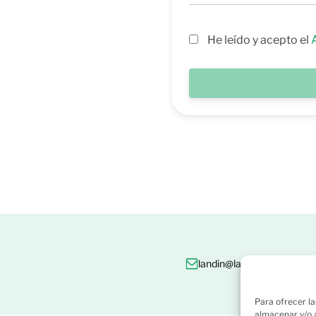
He leído y acepto el
landin@landin.es
986 8
Para ofrecer la
almacenar y/o a