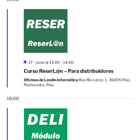
Destacado
17 - junio @ 13:00
-
14:00
Curso ReserL@n – Para distribuidores
Oficinas de Landín Informática
Rúa Río Lérez, 1, 36005 Poio,
Pontevedra, Poio
16:00