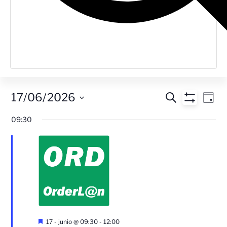
Navegac
Na
17/06/2026
Buscar
Día
Mostrar Filt
Seleccionar
de
de
fecha.
09:30
vis
búsque
de
y
Ev
vistas
de
Eventos
Destacado
17 - junio @ 09:30
-
12:00