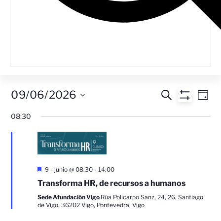
Navegac
Na
09/06/2026
Buscar
Día
Mostrar Filt
Seleccionar
de
de
fecha.
08:30
vis
búsque
de
y
Ev
vistas
Destacado
9 - junio @ 08:30
-
14:00
Transforma HR, de recursos a humanos
de
Sede Afundación Vigo
Rúa Policarpo Sanz, 24, 26, Santiago
Eventos
de Vigo, 36202 Vigo, Pontevedra, Vigo