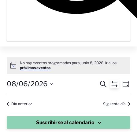
No hay eventos programados para junio 8, 2026. Ir a los
próximos eventos
.
Navegac
Na
08/06/2026
Buscar
Día
Mostrar Filt
Seleccionar
de
de
fecha.
vis
Día anterior
Siguiente día
búsque
de
y
Ev
Suscribirse al calendario
vistas