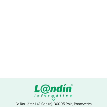
de
Eventos
C/ Río Lérez 1 (A Caeira). 36005 Poio, Pontevedra