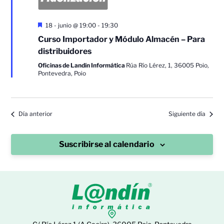
Destacado
18 - junio @ 19:00
-
19:30
Curso Importador y Módulo Almacén – Para
distribuidores
Oficinas de Landín Informática
Rúa Río Lérez, 1, 36005 Poio,
Pontevedra, Poio
Día anterior
Siguiente día
Suscribirse al calendario