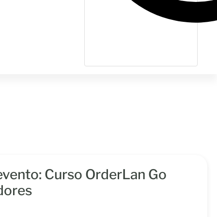
l evento: Curso OrderLan Go
idores