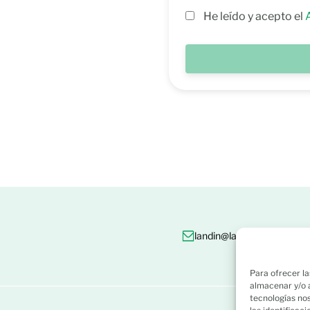
He leído y acepto el
landin@landin.es
986 8
Para ofrecer la
almacenar y/o a
tecnologías no