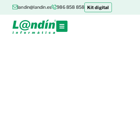
landin@landin.es
986 858 858
Kit digital