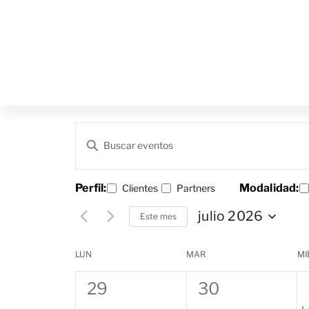
Navegación
Introduce
la
de
palabra
clave.
búsqueda
Busca
Cambiando
Perfil:
Modalidad:
Filtros
Clientes
Partners
Eventos
para
cualquiera
y
julio 2026
la
Este mes
de
palabra
Seleccionar
vistas
clave.
las
fecha.
entradas
Calendario
LUN
MAR
MI
de
del
de
0
0
29
30
Eventos
formulario
hará