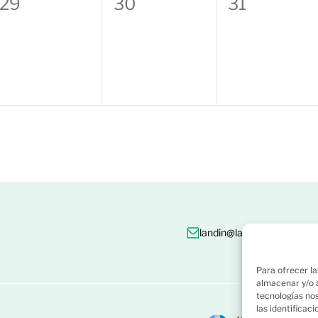
0
0
0
29
30
31
eventos,
eventos,
eventos,
landin@landin.es
986 8
Para ofrecer la
almacenar y/o a
tecnologías no
las identificac