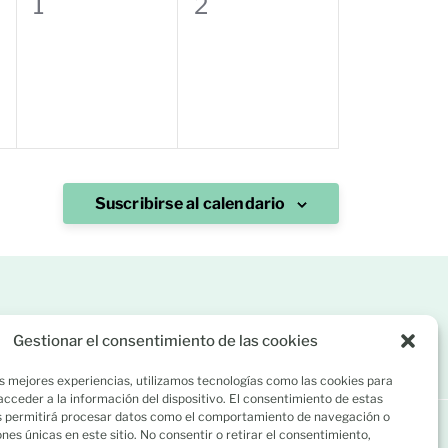
0
0
1
2
eventos,
eventos,
Suscribirse al calendario
58 858
C/ Río Lérez 1 (A Caeira). 36005 Poio, Pontevedra
Gestionar el consentimiento de las cookies
s mejores experiencias, utilizamos tecnologías como las cookies para
cceder a la información del dispositivo. El consentimiento de estas
s permitirá procesar datos como el comportamiento de navegación o
iones únicas en este sitio. No consentir o retirar el consentimiento,