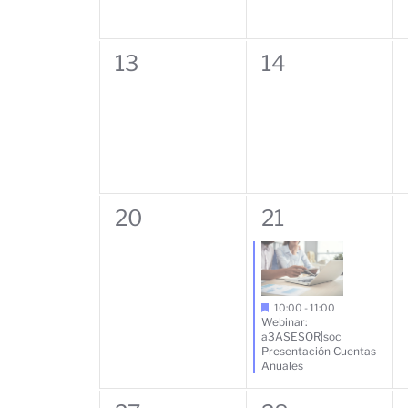
0
0
13
14
eventos,
eventos,
0
1
20
21
eventos,
evento,
10:00
-
11:00
Webinar:
a3ASESOR|soc
Presentación Cuentas
Anuales