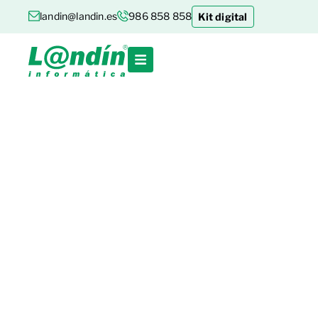
landin@landin.es
986 858 858
Kit digital