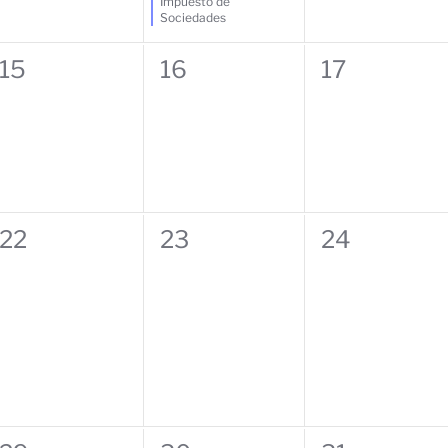
Impuesto de
Sociedades
0
0
0
15
16
17
eventos,
eventos,
eventos,
0
0
0
22
23
24
eventos,
eventos,
eventos,