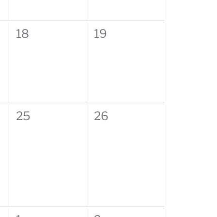
0
0
18
19
eventos,
eventos,
0
0
25
26
eventos,
eventos,