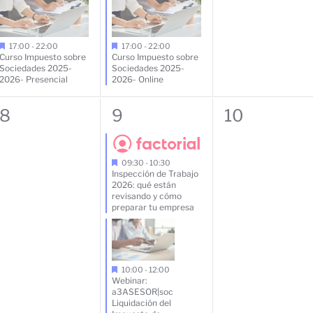
evento,
evento,
eventos,
17:00
-
22:00
17:00
-
22:00
Curso Impuesto sobre
Curso Impuesto sobre
Sociedades 2025-
Sociedades 2025-
2026- Presencial
2026- Online
0
2
0
8
9
10
eventos,
eventos,
eventos,
09:30
-
10:30
Inspección de Trabajo
2026: qué están
revisando y cómo
preparar tu empresa
10:00
-
12:00
Webinar:
a3ASESOR|soc
Liquidación del