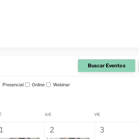
Buscar Eventos
Presencial
Online
Webinar
É
JUE
VIE
1
1
0
1
2
3