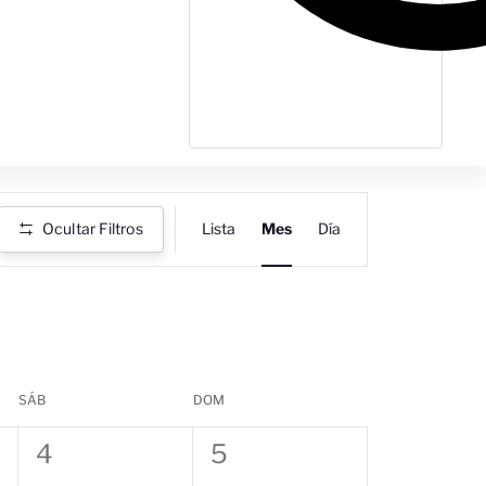
Navegación
Ocultar Filtros
Lista
Mes
Día
de
vistas
de
Evento
SÁB
DOM
0
0
4
5