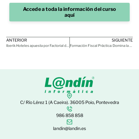
Accede a toda la información del curso
aquí
ANTERIOR
SIGUIENTE
Iberik Hoteles apuesta por Factorial de la mano de Landín
Formación Fiscal Práctica: Domina la Contabilidad del Impuesto de Sociedades y del IVA
C/ Río Lérez 1 (A Caeira). 36005 Poio, Pontevedra
986 858 858
landin@landin.es