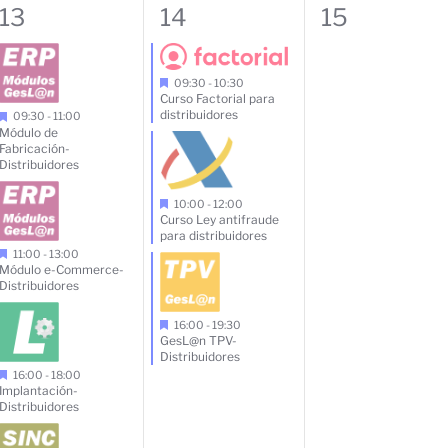
4
3
0
13
14
15
eventos,
eventos,
eventos,
09:30
-
10:30
Curso Factorial para
distribuidores
09:30
-
11:00
Módulo de
Fabricación-
Distribuidores
10:00
-
12:00
Curso Ley antifraude
para distribuidores
11:00
-
13:00
Módulo e-Commerce-
Distribuidores
16:00
-
19:30
GesL@n TPV-
Distribuidores
16:00
-
18:00
Implantación-
Distribuidores