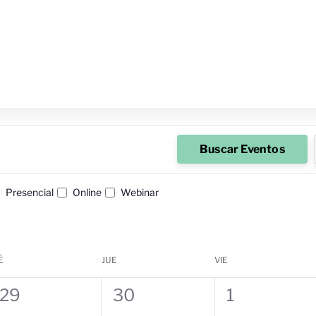
Buscar Eventos
Presencial
Online
Webinar
É
JUE
VIE
0
0
0
29
30
1