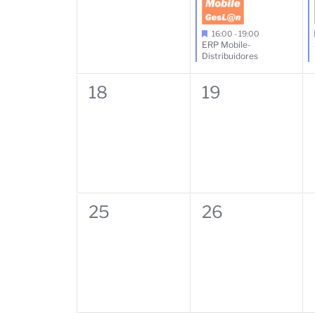
16:00
-
19:00
ERP Mobile-
Distribuidores
0
0
18
19
eventos,
eventos,
0
0
25
26
eventos,
eventos,