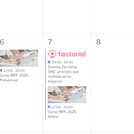
eventos,
eventos,
eventos,
1
2
0
6
7
8
evento,
eventos,
eventos,
09:30
-
10:30
Domina Factorial
17:00
-
22:00
ONE: prompts que
Curso IRPF 2025-
multiplican tu
Presencial
impacto
17:00
-
22:00
Curso IRPF 2025-
Online