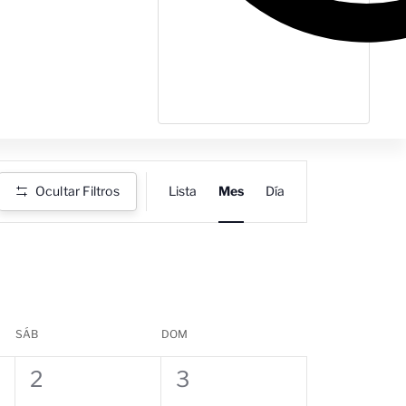
Navegación
Ocultar Filtros
Lista
Mes
Día
de
vistas
de
Evento
SÁB
DOM
0
0
2
3