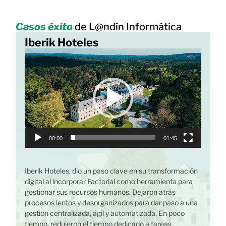
Casos éxito
de L@ndín Informática
Iberik Hoteles
B
R
B
e
na
p
ar
r
20
o
Co
d
ga
u
ca
c
ch
t
l
00:00
01:45
o
he
r
de
d
fr
Iberik Hoteles, dio un paso clave en su transformación
e
c
digital al incorporar Factorial como herramienta para
v
gestionar sus recursos humanos. Dejaron atrás
í
procesos lentos y desorganizados para dar paso a una
d
gestión centralizada, ágil y automatizada. En poco
e
tiempo, redujeron el tiempo dedicado a tareas