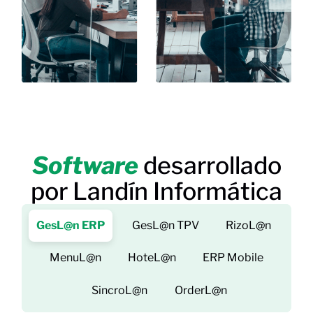
Software
desarrollado
por Landín Informática
GesL@n ERP
GesL@n TPV
RizoL@n
MenuL@n
HoteL@n
ERP Mobile
SincroL@n
OrderL@n